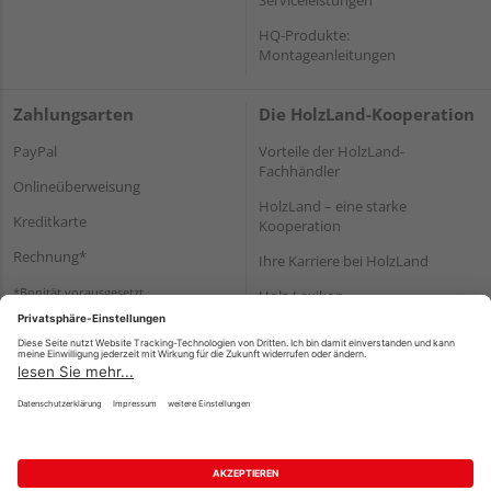
HQ-Produkte:
Montageanleitungen
Zahlungsarten
Die HolzLand-Kooperation
PayPal
Vorteile der HolzLand-
Fachhändler
Onlineüberweisung
HolzLand – eine starke
Kreditkarte
Kooperation
Rechnung*
Ihre Karriere bei HolzLand
*Bonität vorausgesetzt
Holz-Lexikon
Bauanleitungen
HolzLand Mitglieder-Bereich
Impressum
Datenschutz
Nutzungsbedingungen