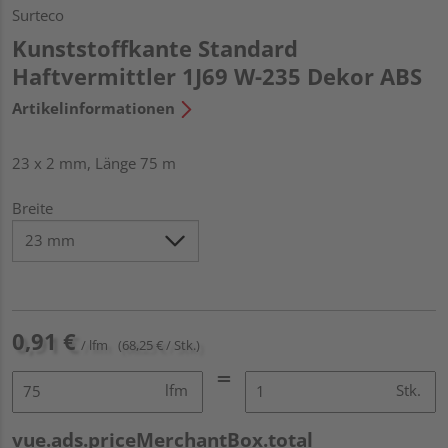
Surteco
Kunststoffkante Standard
Haftvermittler 1J69 W-235 Dekor ABS
Artikelinformationen
23 x 2 mm, Länge 75 m
Breite
0,91 €
/ lfm
(68,25 € / Stk.)
lfm
Stk.
vue.ads.priceMerchantBox.total