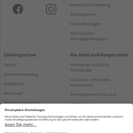
Versand und Lieferung
Zahlungsarten
Serviceleistungen
HQ-Produkte:
Montageanleitungen
Zahlungsarten
Die HolzLand-Kooperation
PayPal
Vorteile der HolzLand-
Fachhändler
Onlineüberweisung
HolzLand – eine starke
Kreditkarte
Kooperation
Rechnung*
Ihre Karriere bei HolzLand
*Bonität vorausgesetzt
Holz-Lexikon
Bauanleitungen
HolzLand Mitglieder-Bereich