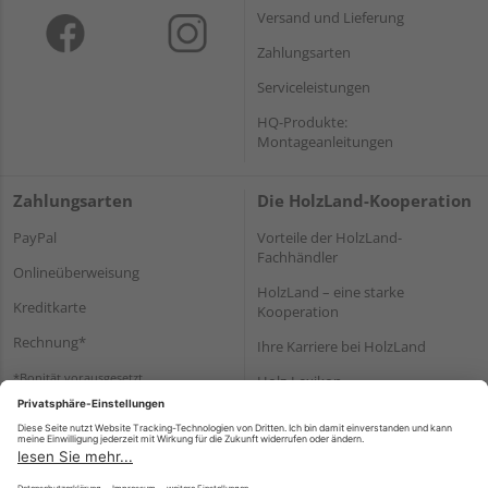
Versand und Lieferung
Zahlungsarten
Serviceleistungen
HQ-Produkte:
Montageanleitungen
Zahlungsarten
Die HolzLand-Kooperation
PayPal
Vorteile der HolzLand-
Fachhändler
Onlineüberweisung
HolzLand – eine starke
Kreditkarte
Kooperation
Rechnung*
Ihre Karriere bei HolzLand
*Bonität vorausgesetzt
Holz-Lexikon
Bauanleitungen
HolzLand Mitglieder-Bereich