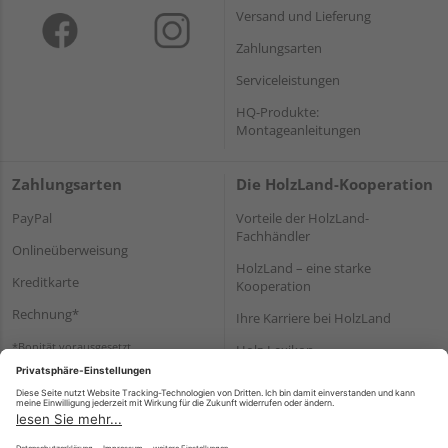
Versand und Lieferung
Zahlungsarten
Serviceleistungen
HQ-Produkte:
Montageanleitungen
Zahlungsarten
Die HolzLand-Kooperation
PayPal
Vorteile der HolzLand-
Fachhändler
Onlineüberweisung
HolzLand – eine starke
Kreditkarte
Kooperation
Rechnung*
Ihre Karriere bei HolzLand
*Bonität vorausgesetzt
Holz-Lexikon
Bauanleitungen
HolzLand Mitglieder-Bereich