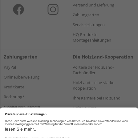
Versand und Lieferung
Zahlungsarten
Serviceleistungen
HQ-Produkte:
Montageanleitungen
Zahlungsarten
Die HolzLand-Kooperation
PayPal
Vorteile der HolzLand-
Fachhändler
Onlineüberweisung
HolzLand – eine starke
Kreditkarte
Kooperation
Rechnung*
Ihre Karriere bei HolzLand
*Bonität vorausgesetzt
Holz-Lexikon
Bauanleitungen
HolzLand Mitglieder-Bereich