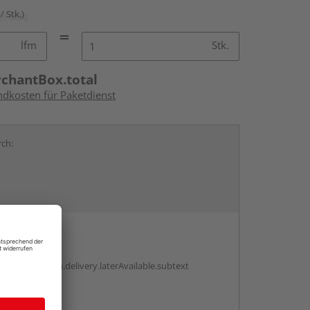
/ Stk.)
lfm
Stk.
rchantBox.total
ndkosten für Paketdienst
rch:
en
g:
antBox.option.delivery.laterAvailable.subtext
abholen