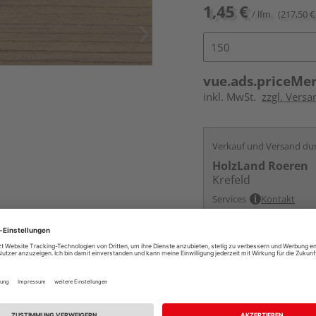
1,45 €
/ lfm
(217,50 € 
vue.ads.priceMe
inkl. MwSt.
zzgl. Versa
Verkauf und Versand du
HolzLand Roeren
Krefeld
Services
Kontakt
Online bestell
Auf Vorbestellun
vue.ads.priceMerch
Beim Händler 