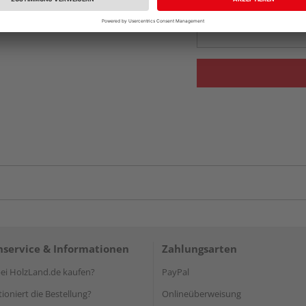
Auf Vorbestellun
vue.ads.priceMerch
service & Informationen
Zahlungsarten
i HolzLand.de kaufen?
PayPal
ioniert die Bestellung?
Onlineüberweisung