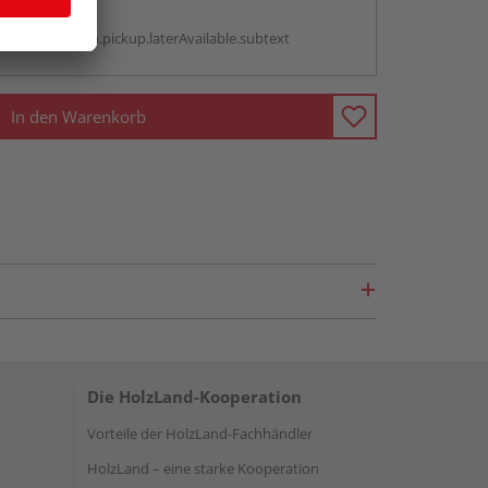
g:
antBox.option.pickup.laterAvailable.subtext
In den Warenkorb
Die HolzLand-Kooperation
Vorteile der HolzLand-Fachhändler
HolzLand – eine starke Kooperation