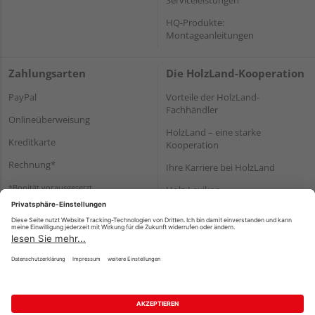
HQ-Produkte:
Montageanleitungen
Zahlungsarten
Die HolzLand-Kooperation
PayPal
Vorteile der HolzLand-
Fachhändler
Onlineüberweisung
HolzLand – eine starke
Kreditkarte
Kooperation
Rechnung*
Ihre Karriere bei HolzLand
*Bonität vorausgesetzt
Holz-Lexikon
Bauanleitungen
HolzLand Mitglieder-Bereich
Impressum
Datenschutz
Nutzungsbedingungen