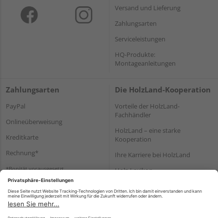
Versand und Lieferung
Zahlungsarten
Serviceleistungen
HQ-Produkte:
Montageanleitungen
Zahlungsarten
Die HolzLand-Kooperation
PayPal
Vorteile der HolzLand-
Fachhändler
Onlineüberweisung
HolzLand – eine starke
Kreditkarte
Kooperation
Rechnung*
Ihre Karriere bei HolzLand
*Bonität vorausgesetzt
Holz-Lexikon
Bauanleitungen
HolzLand Mitglieder-Bereich