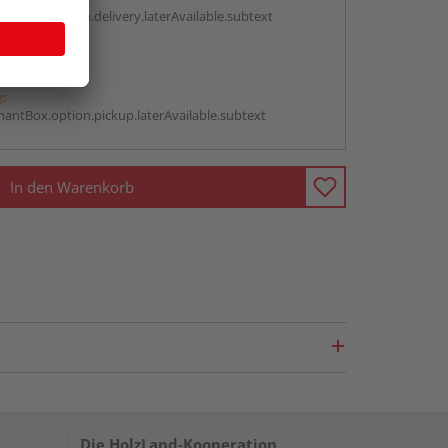
antBox.option.delivery.laterAvailable.subtext
abholen
g:
antBox.option.pickup.laterAvailable.subtext
In den Warenkorb
Die HolzLand-Kooperation