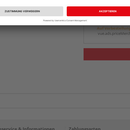
vue.ads.priceMerch
Beim Händler 
Auf Vorbestellun
vue.ads.priceMerch
service & Informationen
Zahlungsarten