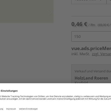
0,46 €
/ lfm
(69,00 € /
vue.ads.priceMe
inkl. MwSt.
zzgl. Versa
Verkauf und Versand du
HolzLand Roeren
Krefeld
Services
Kontakt
Online bestell
Auf Vorbestellun