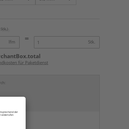
 Stk.)
lfm
Stk.
rchantBox.total
ndkosten für Paketdienst
rch:
en
g: