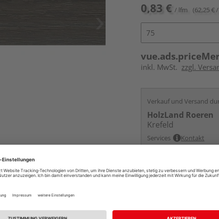
0,83 €
/ lfm
(62,25 € /
vue.ads.priceMe
inkl. MwSt.
zzgl. Versa
Verkauf und Versand du
HolzLand Roeren
Krefeld
Services
Kontakt
Online bestell
Auf Vorbestellun
vue.ads.priceMerch
Beim Händler 