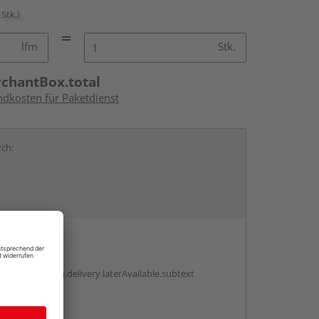
 Stk.)
lfm
Stk.
rchantBox.total
ndkosten für Paketdienst
rch:
en
g:
antBox.option.delivery.laterAvailable.subtext
abholen