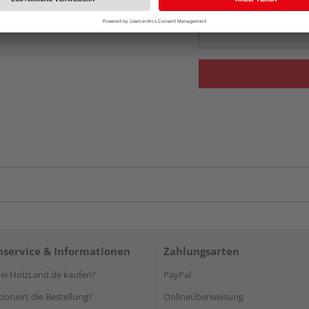
Auf Vorbestellun
vue.ads.priceMerch
service & Informationen
Zahlungsarten
i HolzLand.de kaufen?
PayPal
ioniert die Bestellung?
Onlineüberweisung