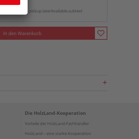
g:
antBox.option.pickup.laterAvailable.subtext
In den Warenkorb
Die HolzLand-Kooperation
Vorteile der HolzLand-Fachhändler
HolzLand – eine starke Kooperation