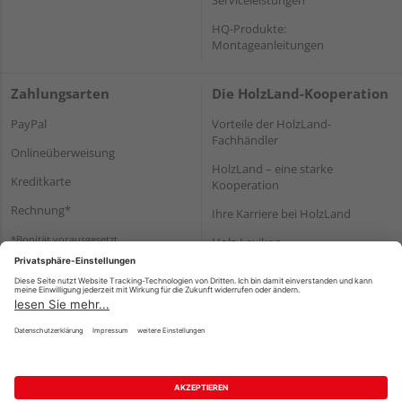
HQ-Produkte:
Montageanleitungen
Zahlungsarten
Die HolzLand-Kooperation
PayPal
Vorteile der HolzLand-
Fachhändler
Onlineüberweisung
HolzLand – eine starke
Kreditkarte
Kooperation
Rechnung*
Ihre Karriere bei HolzLand
*Bonität vorausgesetzt
Holz-Lexikon
Bauanleitungen
HolzLand Mitglieder-Bereich
Impressum
Datenschutz
Nutzungsbedingungen