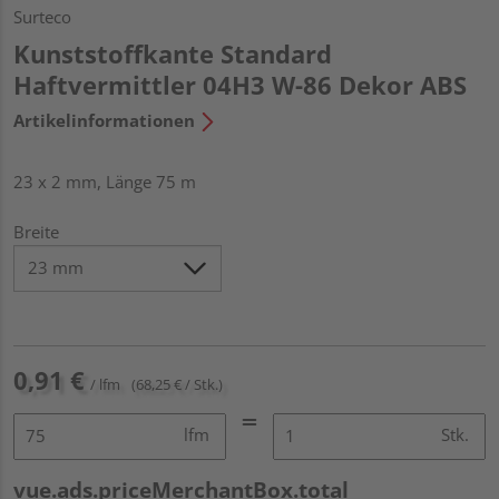
Surteco
Kunststoffkante Standard
Haftvermittler 04H3 W-86 Dekor ABS
Artikelinformationen
23 x 2 mm, Länge 75 m
Breite
0,91 €
/ lfm
(68,25 € / Stk.)
lfm
Stk.
vue.ads.priceMerchantBox.total