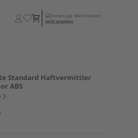
Mein Standort:
Jetzt angeben
te Standard Haftvermittler
kor ABS
n
m