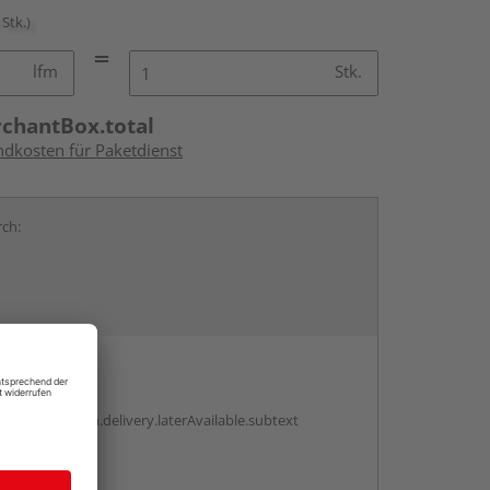
 Stk.)
lfm
Stk.
rchantBox.total
ndkosten für Paketdienst
rch:
en
g:
antBox.option.delivery.laterAvailable.subtext
abholen