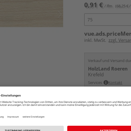
0,91 €
/ lfm
(68,25 € /
vue.ads.priceMe
inkl. MwSt.
zzgl. Versa
Verkauf und Versand du
HolzLand Roeren
Krefeld
Services
Kontakt
Online bestell
Auf Vorbestellun
vue.ads.priceMerch
Beim Händler 