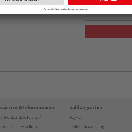
Auf Vorbestellun
vue.ads.priceMerch
service & Informationen
Zahlungsarten
i HolzLand.de kaufen?
PayPal
ioniert die Bestellung?
Onlineüberweisung