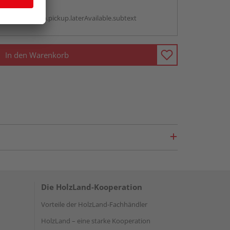
g:
antBox.option.pickup.laterAvailable.subtext
In den Warenkorb
Die HolzLand-Kooperation
Vorteile der HolzLand-Fachhändler
HolzLand – eine starke Kooperation