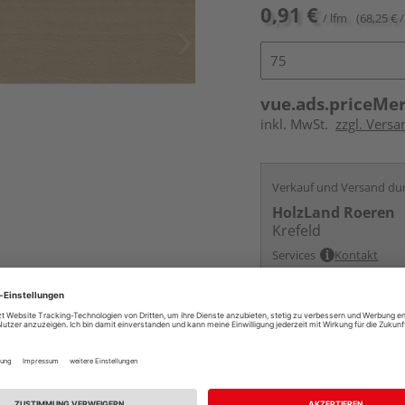
0,91 €
/ lfm
(68,25 € /
vue.ads.priceMe
inkl. MwSt.
zzgl. Versa
Verkauf und Versand du
HolzLand Roeren
Krefeld
Services
Kontakt
Online bestell
Auf Vorbestellun
vue.ads.priceMerch
Beim Händler 