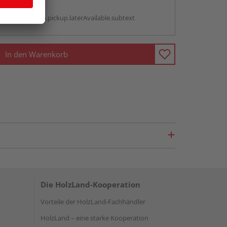
g:
antBox.option.pickup.laterAvailable.subtext
In den Warenkorb
Die HolzLand-Kooperation
Vorteile der HolzLand-Fachhändler
HolzLand – eine starke Kooperation