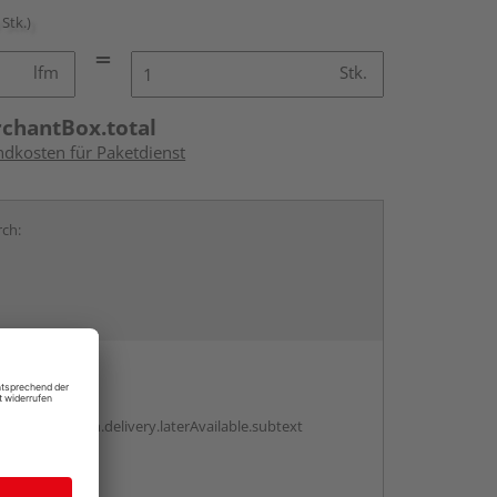
 Stk.)
lfm
Stk.
rchantBox.total
ndkosten für Paketdienst
rch:
en
g:
antBox.option.delivery.laterAvailable.subtext
abholen