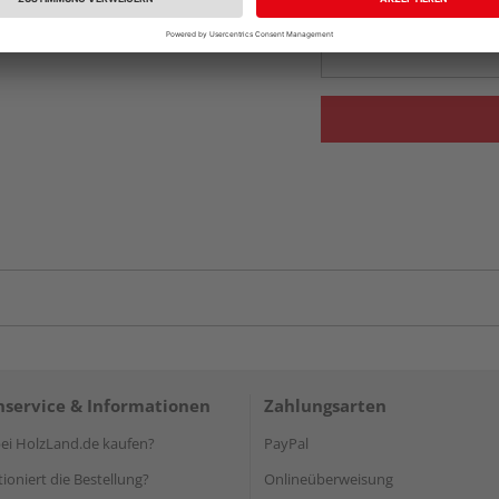
Auf Vorbestellun
vue.ads.priceMerch
service & Informationen
Zahlungsarten
i HolzLand.de kaufen?
PayPal
ioniert die Bestellung?
Onlineüberweisung