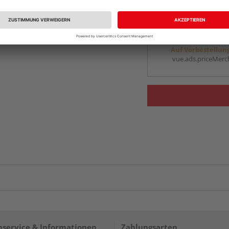
vue.ads.priceMerch
Beim Händler 
Auf Vorbestellun
vue.ads.priceMerch
service & Informationen
Zahlungsarten