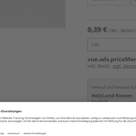
0,39 €
/ lfm
(58,50 € /
vue.ads.priceMe
inkl. MwSt.
zzgl. Versa
Verkauf und Versand du
HolzLand Roeren
Krefeld
Services
Kontakt
Online bestell
Auf Vorbestellun