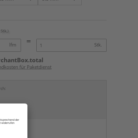
 Stk.)
lfm
Stk.
rchantBox.total
ndkosten für Paketdienst
rch:
en
g: