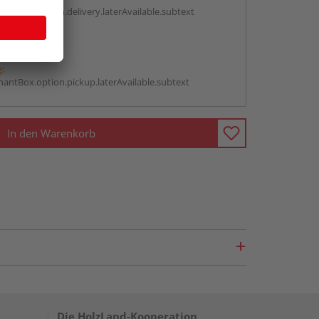
antBox.option.delivery.laterAvailable.subtext
abholen
g:
antBox.option.pickup.laterAvailable.subtext
In den Warenkorb
Die HolzLand-Kooperation