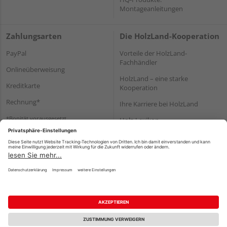
Montageanleitungen
Zahlungsarten
Die HolzLand-Kooperation
PayPal
Vorteile der HolzLand-
Fachhändler
Onlineüberweisung
HolzLand – eine starke
Kreditkarte
Kooperation
Rechnung*
Ihre Karriere bei HolzLand
*Bonität vorausgesetzt
Holz-Lexikon
Bauanleitungen
HolzLand Mitglieder-Bereich
Impressum
Datenschutz
Nutzungsbedingungen
Barrierefreiheitserklärung
Vertrag widerrufen