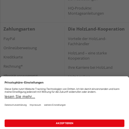
HQ-Produkte:
Montageanleitungen
Zahlungsarten
Die HolzLand-Kooperation
PayPal
Vorteile der HolzLand-
Fachhändler
Onlineüberweisung
HolzLand – eine starke
Kreditkarte
Kooperation
Rechnung*
Ihre Karriere bei HolzLand
*Bonität vorausgesetzt
Holz-Lexikon
Bauanleitungen
HolzLand Mitglieder-Bereich
Impressum
Datenschutz
Nutzungsbedingungen
Barrierefreiheitserklärung
Vertrag widerrufen