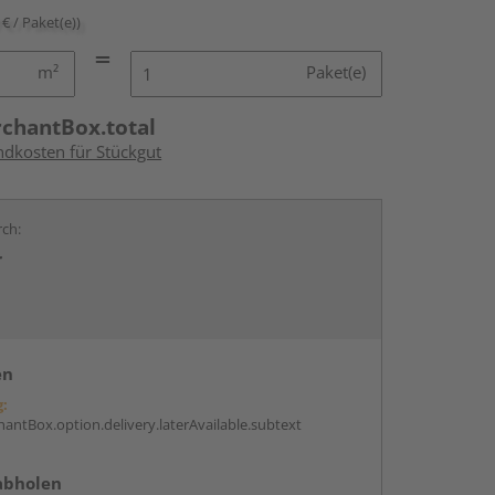
 € / Paket(e))
m²
Paket(e)
rchantBox.total
ndkosten für Stückgut
rch:
r
en
g:
antBox.option.delivery.laterAvailable.subtext
abholen