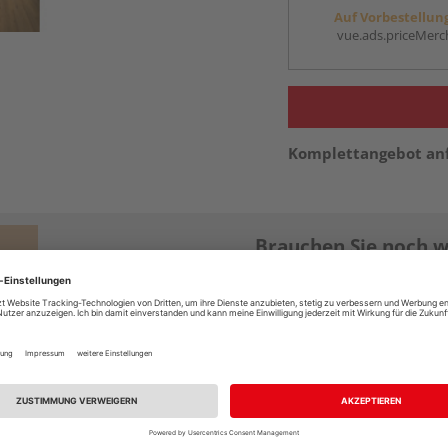
Auf Vorbestellun
vue.ads.priceMerch
Komplettangebot an
Brauchen Sie noch w
Dann stöbern Sie in uns
Zum Korkböden-Ra