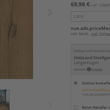
69,90 €
/ m²
(126,87
vue.ads.priceMe
inkl. MwSt.
zzgl. Versa
Verkauf und Versand du
HolzLand Stoellge
Langenhagen
Services
Kontakt
Online bestell
Auf Vorbestellun
vue.ads.priceMerch
Beim Händler 