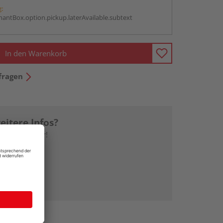
g:
antBox.option.pickup.laterAvailable.subtext
In den Warenkorb
fragen
eitere Infos?
erem Ratgeber!
tgeber!