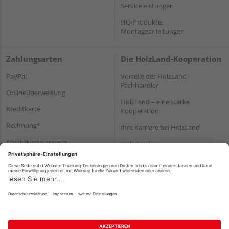
Serviceleistungen
HQ-Produkte:
Montageanleitungen
Zahlungsarten
Die HolzLand-Kooperation
PayPal
Vorteile der HolzLand-
Fachhändler
Onlineüberweisung
HolzLand – eine starke
Kreditkarte
Kooperation
Rechnung*
Ihre Karriere bei HolzLand
*Bonität vorausgesetzt
Holz-Lexikon
Bauanleitungen
HolzLand Mitglieder-Bereich
Impressum
Datenschutz
Nutzungsbedingungen