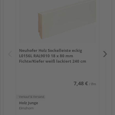
cm
Verk
Hol
Neuhofer Holz Sockelleiste eckig
Mön
L0156L RAL9010 18 x 80 mm
Fichte/Kiefer weiß lackiert 240 cm
7,48 €
/ lfm
Verkauf & Versand
Holz Junge
Elmshorn