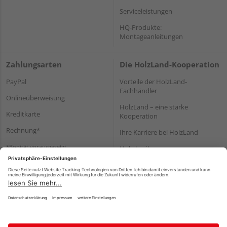
Serviceleistungen
HQ-Produkte:
Montageanleitungen
Zahlungsarten
Die HolzLand-Kooperation
PayPal
Vorteile der HolzLand-
Fachhändler
Onlineüberweisung
HolzLand – eine starke
Kreditkarte
Kooperation
Rechnung*
Ihre Karriere bei HolzLand
*Bonität vorausgesetzt
Holz-Lexikon
Bauanleitungen
HolzLand Mitglieder-Bereich
Impressum
Datenschutz
Nutzungsbedingungen