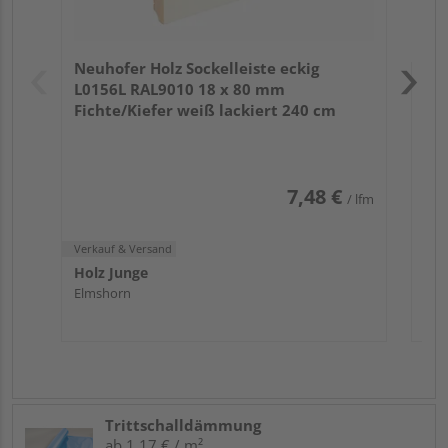
Verk
Hol
Neuhofer Holz Sockelleiste eckig
Mön
L0156L RAL9010 18 x 80 mm
Fichte/Kiefer weiß lackiert 240 cm
7,48 €
/ lfm
Verkauf & Versand
Holz Junge
Elmshorn
Trittschalldämmung
ab 1,17 € / m²