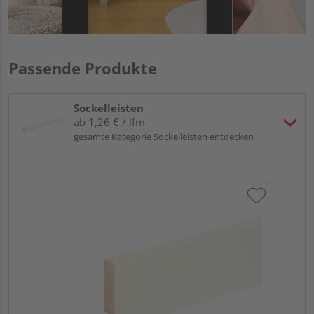
Passende Produkte
Sockelleisten
ab 1,26 € / lfm
gesamte Kategorie Sockelleisten entdecken
Neu
fol
cm