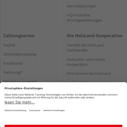
Serviceleistungen
HQ-Produkte:
Montageanleitungen
Zahlungsarten
Die HolzLand-Kooperation
PayPal
Vorteile der HolzLand-
Fachhändler
Onlineüberweisung
HolzLand – eine starke
Kreditkarte
Kooperation
Rechnung*
Ihre Karriere bei HolzLand
*Bonität vorausgesetzt
Holz-Lexikon
Bauanleitungen
HolzLand Mitglieder-Bereich
Impressum
Datenschutz
Nutzungsbedingungen