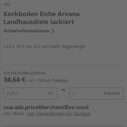
HQ
Korkboden Eiche Arvana
Landhausdiele lackiert
Artikelinformationen
122 x 18,5 cm, 8,5 mm stark, Angle-Angle
vue.ads.buyBox.price.rrp
34,64 €
/ m²
(78,18 € / Paket(e))
m²
Paket(e)
vue.ads.priceMerchantBox.total
inkl. MwSt.
zzgl. Versandkosten für Stückgut