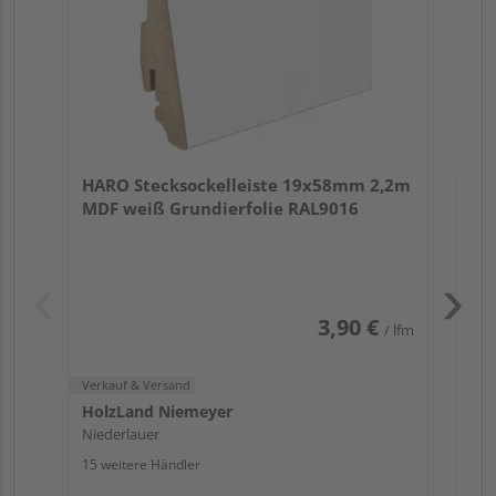
Verk
Hol
HARO Stecksockelleiste 19x58mm 2,2m
Nie
MDF weiß Grundierfolie RAL9016
13 w
3,90 €
/ lfm
Verkauf & Versand
HolzLand Niemeyer
Niederlauer
15 weitere Händler