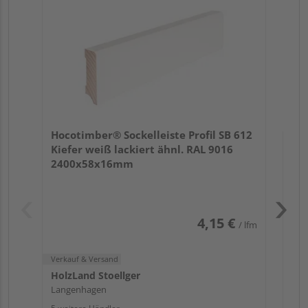
24
Verk
Hol
Hocotimber® Sockelleiste Profil SB 612
Köl
Kiefer weiß lackiert ähnl. RAL 9016
6 we
2400x58x16mm
4,15 €
/ lfm
Verkauf & Versand
HolzLand Stoellger
Langenhagen