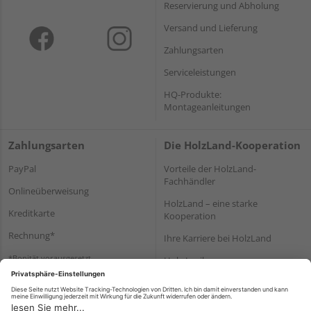
Reservierung und Abholung
Versand und Lieferung
Zahlungsarten
Serviceleistungen
HQ-Produkte:
Montageanleitungen
Zahlungsarten
Die HolzLand-Kooperation
PayPal
Vorteile der HolzLand-
Fachhändler
Onlineüberweisung
HolzLand – eine starke
Kreditkarte
Kooperation
Rechnung*
Ihre Karriere bei HolzLand
*Bonität vorausgesetzt
Holz-Lexikon
Bauanleitungen
HolzLand Mitglieder-Bereich