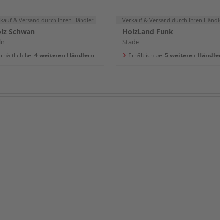
rkauf & Versand
durch Ihren Händler
Verkauf & Versand
durch Ihren Händl
lz Schwan
HolzLand Funk
ln
Stade
rhältlich bei
4 weiteren Händlern
Erhältlich bei
5 weiteren Händle