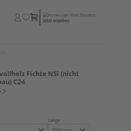
Mein Standort:
Jetzt angeben
 C24
ollholz Fichte NSi (nicht
bau) C24
n
Länge