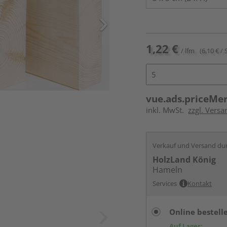
1,22 €
/ lfm
(6,10 € / 
vue.ads.priceMe
inkl. MwSt.
zzgl. Vers
Verkauf und Versand du
HolzLand König
Hameln
Services
Kontakt
Online bestell
Auf Lager: