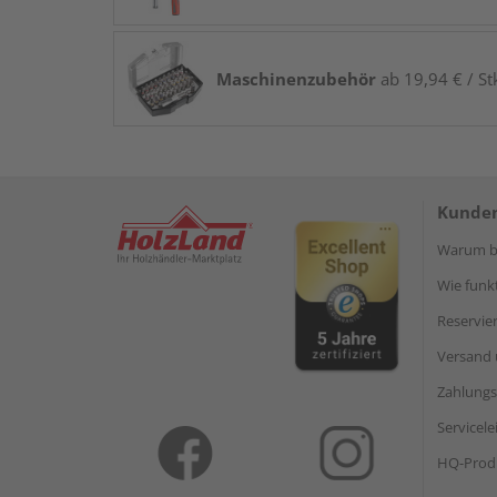
Maschinenzubehör
ab 19,94 € / St
Kunden
Warum be
Wie funkt
Reservie
Versand 
Zahlungs
Servicel
HQ-Prod