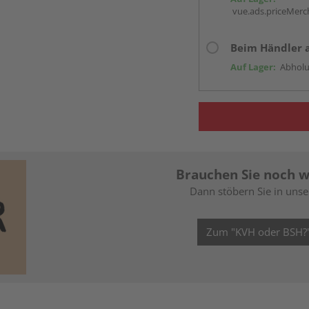
vue.ads.priceMerch
Beim Händler 
Auf Lager:
Abholu
Brauchen Sie noch w
Dann stöbern Sie in uns
Zum "KVH oder BSH?"