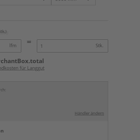
Stk.)
lfm
Stk.
rchantBox.total
andkosten für Langgut
rch:
Händler ändern
en