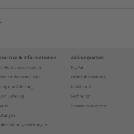
k.
service & Informationen
Zahlungsarten
i HolzLand.de kaufen?
PayPal
ioniert die Bestellung?
Onlineüberweisung
rung und Abholung
Kreditkarte
und Lieferung
Rechnung*
arten
*Bonität vorausgesetzt
eistungen
ukte: Montageanleitungen