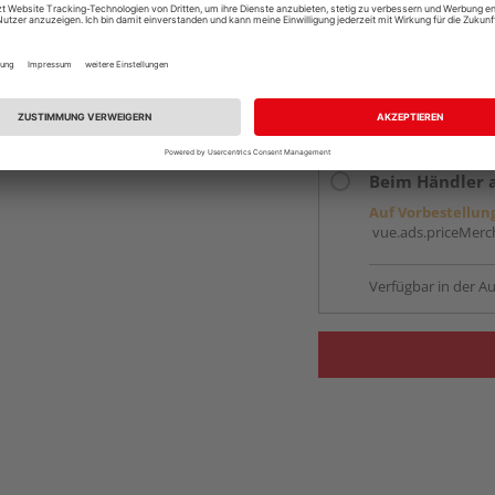
Services
Kontakt
Online bestell
Auf Vorbestellun
vue.ads.priceMerch
Beim Händler 
Auf Vorbestellun
vue.ads.priceMerch
Verfügbar in der Au