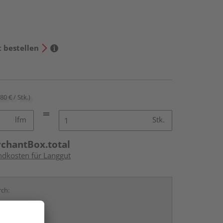
t bestellen
80 € / Stk.)
lfm
Stk.
rchantBox.total
andkosten für Langgut
rch:
Stein