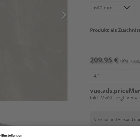
Produkt als Zuschnit
209,95 €
/ lfm
(860,
vue.ads.priceMe
inkl. MwSt.
zzgl. Vers
Verkauf und Versand du
HolzLand von der 
Essen