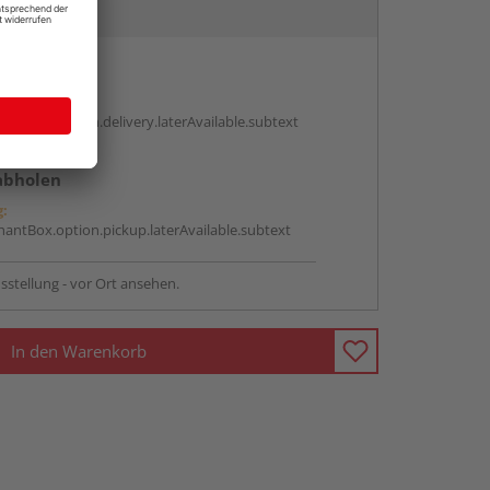
en
g:
antBox.option.delivery.laterAvailable.subtext
abholen
g:
antBox.option.pickup.laterAvailable.subtext
sstellung - vor Ort ansehen.
In den Warenkorb