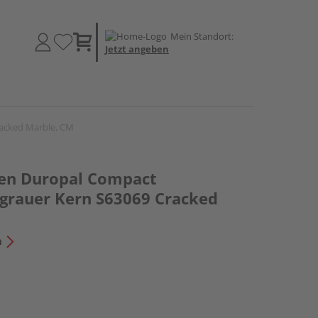
Mein Standort:
Jetzt angeben
racked Marble, CM
en Duropal Compact
 grauer Kern S63069 Cracked
n