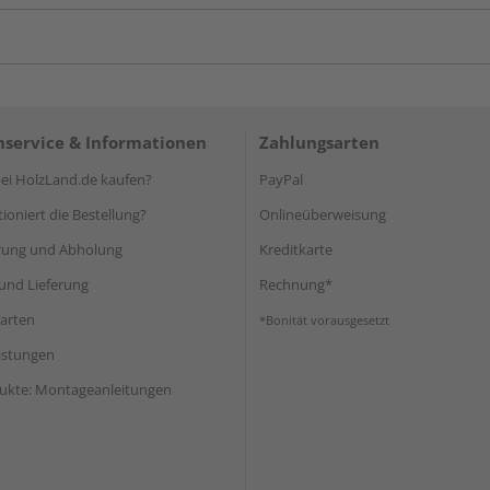
service & Informationen
Zahlungsarten
i HolzLand.de kaufen?
PayPal
ioniert die Bestellung?
Onlineüberweisung
rung und Abholung
Kreditkarte
und Lieferung
Rechnung*
arten
*Bonität vorausgesetzt
eistungen
ukte: Montageanleitungen