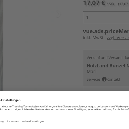
17,07 €
/ Stk.
(17,07 
vue.ads.priceMe
inkl. MwSt.
zzgl. Versa
Verkauf und Versand du
HolzLand Bunzel 
Marl
Services
Kontakt
Online bestell
Auf Vorbestellun
vue.ads.priceMerch
Beim Händler 