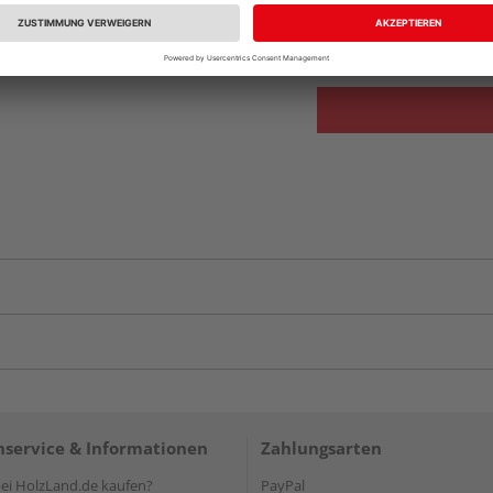
Auf Vorbestellun
vue.ads.priceMerch
service & Informationen
Zahlungsarten
i HolzLand.de kaufen?
PayPal