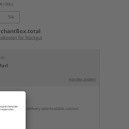
€ / Stk.)
Stk.
rchantBox.total
ndkosten für Stückgut
rch:
Marl
Händler ändern
en
g:
antBox.option.delivery.laterAvailable.subtext
abholen