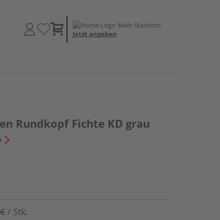
Mein Standort:
Jetzt angeben
en Rundkopf Fichte KD grau
n
 €
/ Stk.