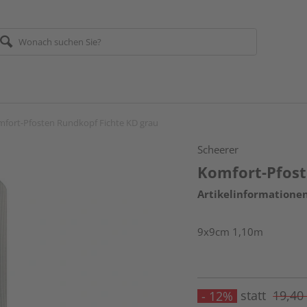
fort-Pfosten Rundkopf Fichte KD grau
Scheerer
Komfort-Pfost
Artikelinformatione
9x9cm 1,10m
statt
19,40
- 12%