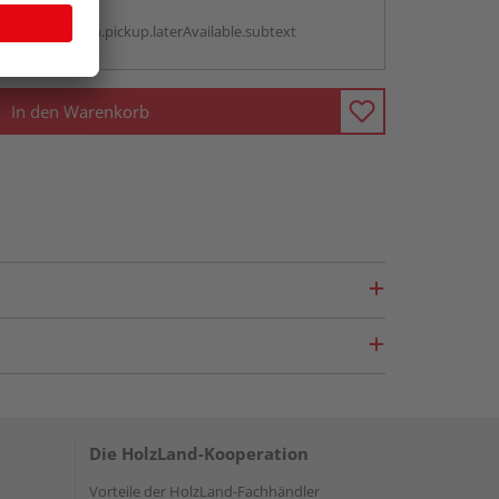
g:
antBox.option.pickup.laterAvailable.subtext
In den Warenkorb
Die HolzLand-Kooperation
Vorteile der HolzLand-Fachhändler