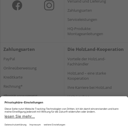
Versand und Lieferung
Zahlungsarten
Serviceleistungen
HQ-Produkte:
Montageanleitungen
Zahlungsarten
Die HolzLand-Kooperation
PayPal
Vorteile der HolzLand-
Fachhändler
Onlineüberweisung
HolzLand – eine starke
Kreditkarte
Kooperation
Rechnung*
Ihre Karriere bei HolzLand
*Bonität vorausgesetzt
Holz-Lexikon
Bauanleitungen
HolzLand Mitglieder-Bereich