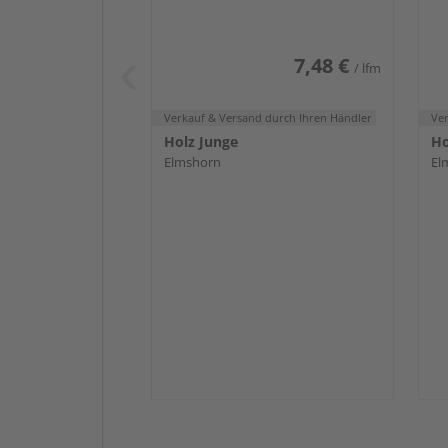
7,48 €
/ lfm
Verkauf & Versand
durch Ihren Händler
Ve
Holz Junge
Ho
Elmshorn
El