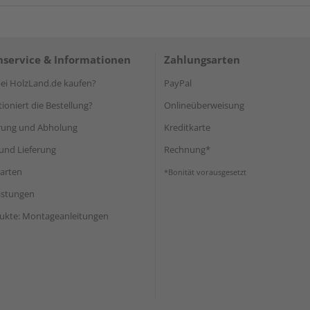
service & Informationen
Zahlungsarten
i HolzLand.de kaufen?
PayPal
ioniert die Bestellung?
Onlineüberweisung
rung und Abholung
Kreditkarte
und Lieferung
Rechnung*
arten
*Bonität vorausgesetzt
eistungen
ukte: Montageanleitungen