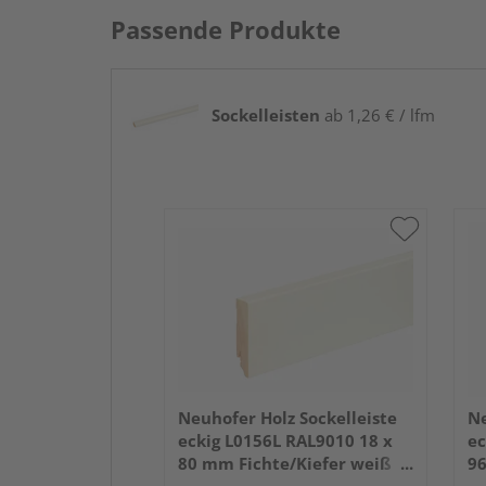
Passende Produkte
Sockelleisten
ab 1,26 € / lfm
Neuhofer Holz Sockelleiste
Ne
eckig L0156L RAL9010 18 x
ec
80 mm Fichte/Kiefer weiß
96
lackiert 240 cm
la