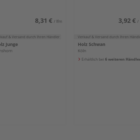
8,31 €
3,92 €
/ lfm
/
rkauf & Versand
durch Ihren Händler
Verkauf & Versand
durch Ihren Händl
lz Junge
Holz Schwan
mshorn
Köln
Erhältlich bei
6 weiteren Händle