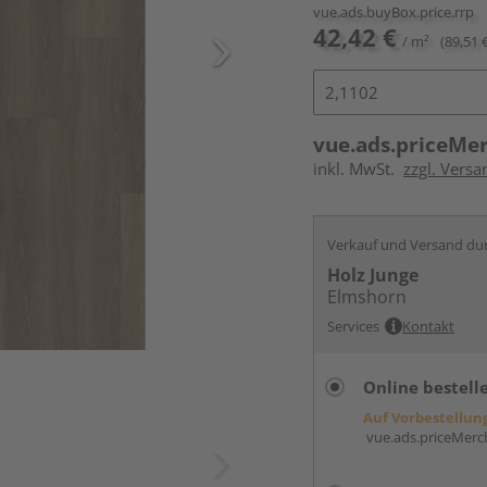
vue.ads.buyBox.price.rrp
42,42 €
/ m²
(89,51 
vue.ads.priceMe
inkl. MwSt.
zzgl. Versa
Verkauf und Versand du
Holz Junge
Elmshorn
Services
Kontakt
Online bestell
Auf Vorbestellun
vue.ads.priceMerch