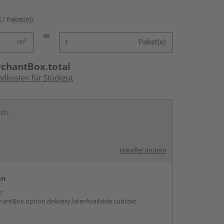
€ / Paket(e))
m²
Paket(e)
rchantBox.total
ndkosten für Stückgut
rch:
Händler ändern
en
g:
antBox.option.delivery.laterAvailable.subtext