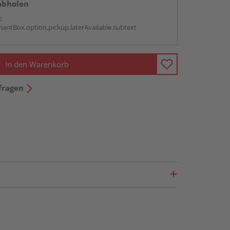
abholen
g:
antBox.option.pickup.laterAvailable.subtext
In den Warenkorb
fragen