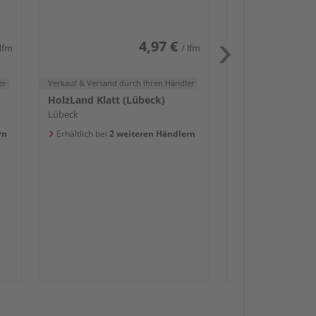
Erhältlich bei
3 we
4,97 €
 lfm
/ lfm
er
Verkauf & Versand
durch Ihren Händler
HolzLand Klatt (Lübeck)
Lübeck
rn
Erhältlich bei
2 weiteren Händlern