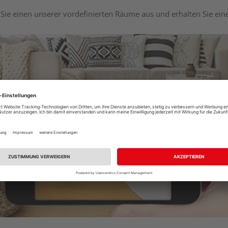
Sie einen unserer vordefinierten Räume aus und erhalten Sie ei
Raumplaner