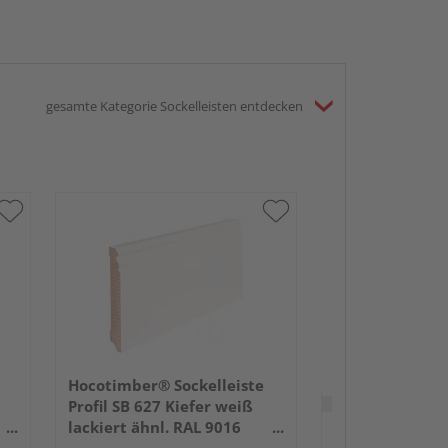
gesamte Kategorie Sockelleisten entdecken
Hocotimber® S
Profil SB 626 K
lackiert ähnl. 
2400x96x16m
Hocotimber® Sockelleiste
Verkauf & Versand
du
Profil SB 627 Kiefer weiß
lackiert ähnl. RAL 9016
HolzLand Klatt 
2400x120x16mm
Lübeck