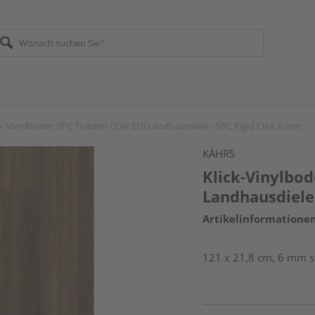
ck-Vinylboden SPC Tiveden CLW 218 Landhausdiele - SPC Rigid Click 6 mm
KÄHRS
Klick-Vinylbo
Landhausdiele 
Artikelinformatione
121 x 21,8 cm, 6 mm st