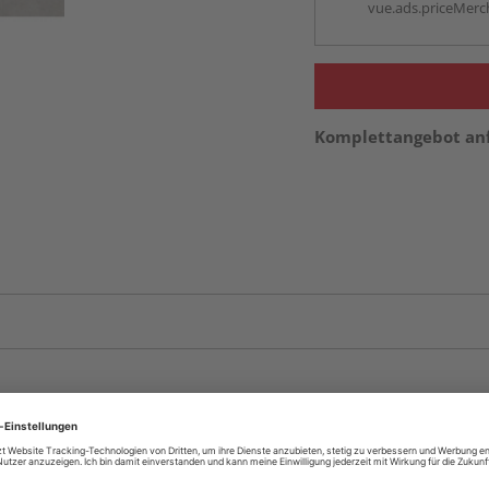
vue.ads.priceMerch
Komplettangebot an