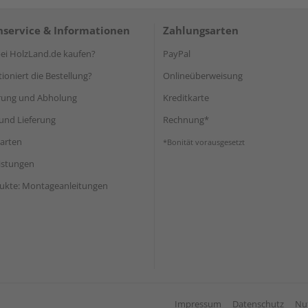
service & Informationen
Zahlungsarten
i HolzLand.de kaufen?
PayPal
ioniert die Bestellung?
Onlineüberweisung
rung und Abholung
Kreditkarte
und Lieferung
Rechnung*
arten
*Bonität vorausgesetzt
eistungen
ukte: Montageanleitungen
Impressum
Datenschutz
Nu