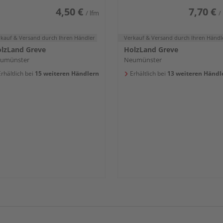
4,50 €
7,70 €
/ lfm
/
rkauf & Versand
durch Ihren Händler
Verkauf & Versand
durch Ihren Händl
lzLand Greve
HolzLand Greve
umünster
Neumünster
rhältlich bei
15 weiteren Händlern
Erhältlich bei
13 weiteren Händl