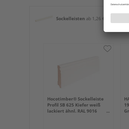
Sockelleisten
ab 1,26 € / lfm
Hocotimber® Sockelleiste
HA
Profil SB 625 Kiefer weiß
1
lackiert ähnl. RAL 9016
Gr
2400x80x16mm