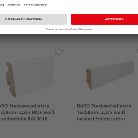
RO Stecksockelleiste
HARO Stecksockelleiste
9x58mm 2,2m MDF weiß
16x58mm 2,2m weiß
undierfolie RAL9016
lackiert Holzstruktur