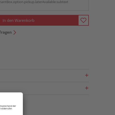
antBox.option.pickup.laterAvailable.subtext
In den Warenkorb
fragen