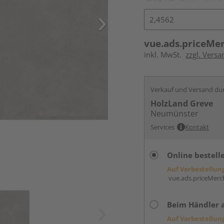
vue.ads.priceMe
inkl. MwSt.
zzgl. Versa
Verkauf und Versand du
HolzLand Greve
Neumünster
Services
Kontakt
Online bestell
Auf Vorbestellun
vue.ads.priceMerch
Beim Händler 
Auf Vorbestellun