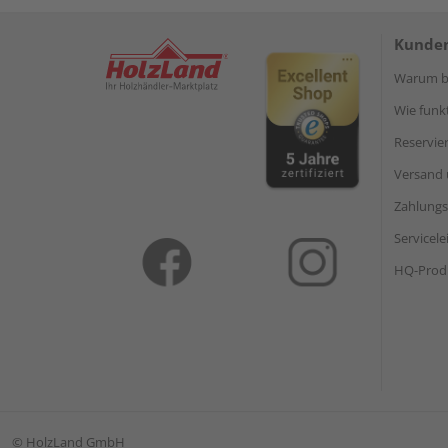
Kunden
Warum be
Wie funkt
Reservie
Versand 
Zahlungs
Servicel
HQ-Prod
©
HolzLand GmbH