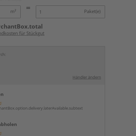
m²
Paket(e)
rchantBox.total
ndkosten für Stückgut
rch:
Händler ändern
en
g:
antBox.option.delivery.laterAvailable.subtext
abholen
g: