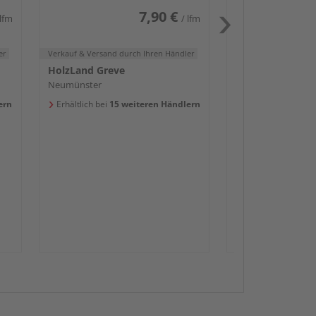
7,90 €
 lfm
/ lfm
er
Verkauf & Versand
durch Ihren Händler
HolzLand Greve
Neumünster
ern
Erhältlich bei
15 weiteren Händlern