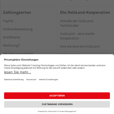
Zahlungsarten
Die HolzLand-Kooperation
PayPal
Vorteile der HolzLand-
Fachhändler
Onlineüberweisung
HolzLand – eine starke
Kreditkarte
Kooperation
Rechnung*
Ihre Karriere bei HolzLand
*Bonität vorausgesetzt
Holz-Lexikon
Bauanleitungen
HolzLand Mitglieder-Bereich
Impressum
Datenschutz
Nutzungsbedingungen
Barrierefreiheitserklärung
Vertrag widerrufen
©
HolzLand GmbH