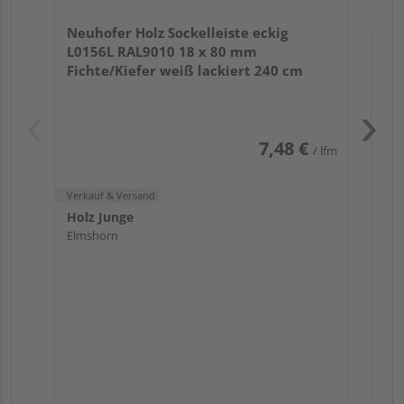
Hol
Neuhofer Holz Sockelleiste eckig
Elm
L0156L RAL9010 18 x 80 mm
Fichte/Kiefer weiß lackiert 240 cm
7,48 €
/ lfm
Verkauf & Versand
Holz Junge
Elmshorn