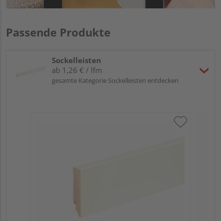
Passende Produkte
Sockelleisten
ab 1,26 € / lfm
gesamte Kategorie Sockelleisten entdecken
Neu
L0
Fic
Verk