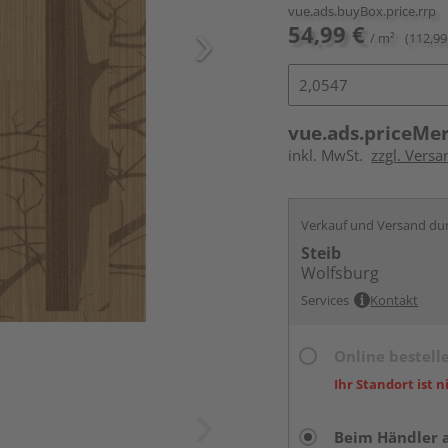
vue.ads.buyBox.price.rrp
54,99 €
/ m²
(112,99
vue.ads.priceMe
inkl. MwSt.
zzgl. Versa
Verkauf und Versand du
Steib
Wolfsburg
Services
Kontakt
Online bestell
Ihr Standort ist n
Beim Händler 