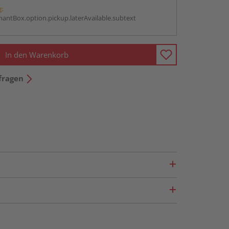
g:
antBox.option.pickup.laterAvailable.subtext
In den Warenkorb
fragen