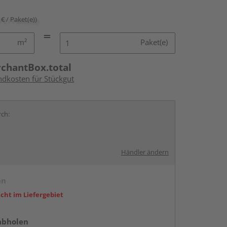
 € / Paket(e))
m²
Paket(e)
rchantBox.total
ndkosten für Stückgut
rch:
Händler ändern
en
icht im Liefergebiet
abholen