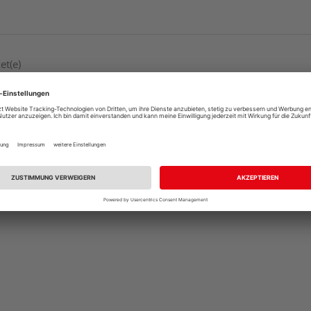
et(e)