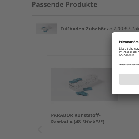
Passende Produkte
Fußboden-Zubehör
ab 7,99 € / Pak
PARADOR Kunststoff-
Rastkeile (48 Stück/VE)