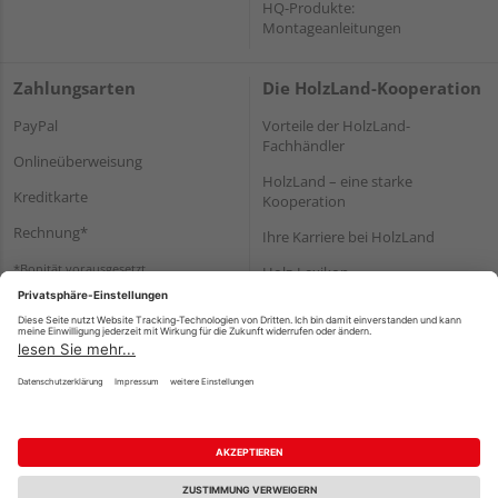
HQ-Produkte:
Montageanleitungen
Zahlungsarten
Die HolzLand-Kooperation
PayPal
Vorteile der HolzLand-
Fachhändler
Onlineüberweisung
HolzLand – eine starke
Kreditkarte
Kooperation
Rechnung*
Ihre Karriere bei HolzLand
*Bonität vorausgesetzt
Holz-Lexikon
Bauanleitungen
HolzLand Mitglieder-Bereich
Impressum
Datenschutz
Nutzungsbedingungen
Barrierefreiheitserklärung
Vertrag widerrufen