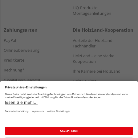
HQ-Produkte:
Montageanleitungen
Zahlungsarten
Die HolzLand-Kooperation
PayPal
Vorteile der HolzLand-
Fachhändler
Onlineüberweisung
HolzLand – eine starke
Kreditkarte
Kooperation
Rechnung*
Ihre Karriere bei HolzLand
*Bonität vorausgesetzt
Holz-Lexikon
Bauanleitungen
HolzLand Mitglieder-Bereich
Impressum
Datenschutz
Nutzungsbedingungen
Barrierefreiheitserklärung
Vertrag widerrufen