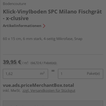
Bodencouture
Klick-Vinylboden SPC Milano Fischgrät
- x-clusive
Artikelinformationen
60 x 15 cm, 6 mm stark, 4-seitig Mikrofase, Snap
39,95 €
/ m²
(64,72 € / Paket(e))
m²
Paket(e)
vue.ads.priceMerchantBox.total
inkl. MwSt.
zzgl. Versandkosten für Stückgut