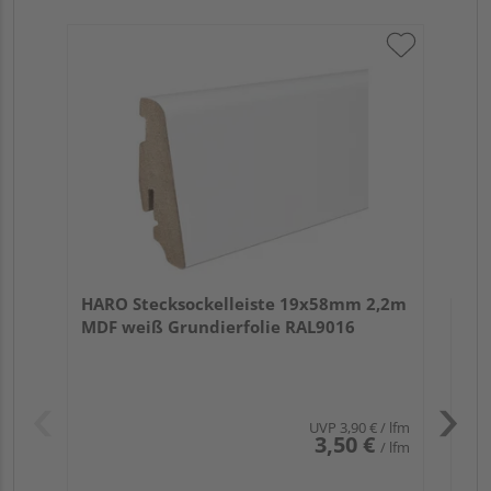
HA
wei
Verk
Hol
HARO Stecksockelleiste 19x58mm 2,2m
Mar
MDF weiß Grundierfolie RAL9016
15 w
UVP
3,90 €
/ lfm
3,50 €
/ lfm