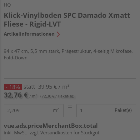
HQ
Klick-Vinylboden SPC Damado Xmatt
Fliese - Rigid-LVT
Artikelinformationen
94 x 47 cm, 5,5 mm stark, Prägestruktur, 4-seitig Mikrofase,
Fold-Down
statt
39,95 €
/ m²
- 18%
32,76 €
/ m²
(72,36 € / Paket(e))
m²
Paket(e)
vue.ads.priceMerchantBox.total
inkl. MwSt.
zzgl. Versandkosten für Stückgut