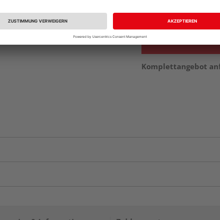
vue.ads.priceMerch
Komplettangebot an