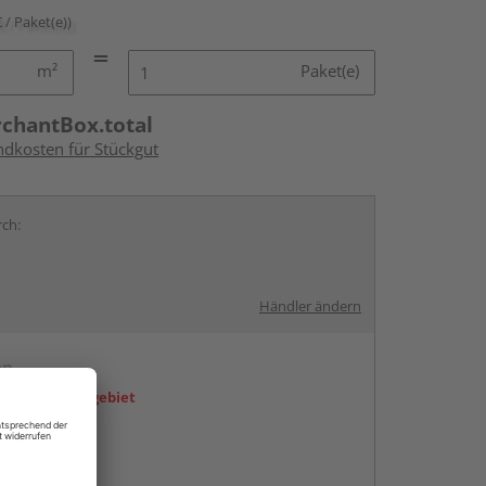
€ / Paket(e))
m²
Paket(e)
rchantBox.total
ndkosten für Stückgut
rch:
Händler ändern
en
icht im Liefergebiet
abholen
g: