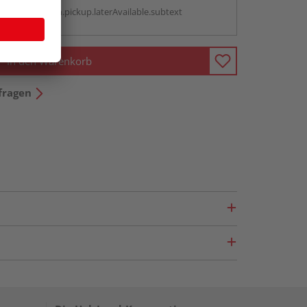
antBox.option.pickup.laterAvailable.subtext
In den Warenkorb
fragen