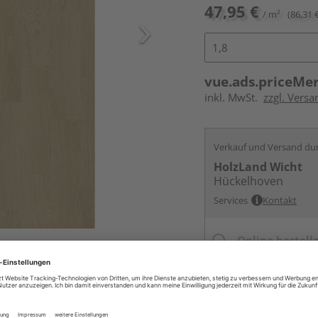
47,95 €
/ m²
(86,31 
vue.ads.priceMe
inkl. MwSt.
zzgl. Versa
Verkauf und Versand du
HolzLand Wicht
Hückelhoven
Services
Kontakt
Online bestell
Ihr Standort ist n
Beim Händler 
Auf Vorbestellun