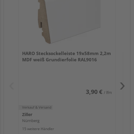
Verk
Zill
HARO Stecksockelleiste 19x58mm 2,2m
Nür
MDF weiß Grundierfolie RAL9016
13 w
3,90 €
/ lfm
Verkauf & Versand
Ziller
Nürnberg
15 weitere Händler