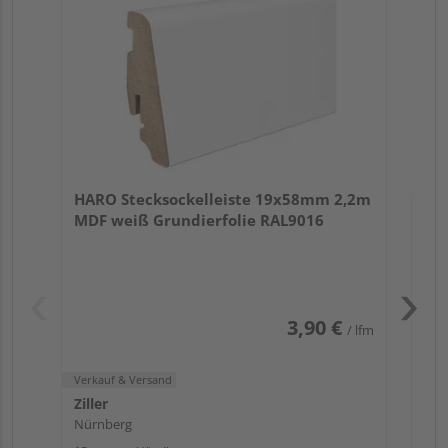
Verk
Zill
HARO Stecksockelleiste 19x58mm 2,2m
Nür
MDF weiß Grundierfolie RAL9016
13 w
3,90 €
/ lfm
Verkauf & Versand
Ziller
Nürnberg