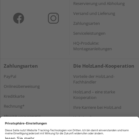
Reservierung und Abholung
Versand und Lieferung
Zahlungsarten
Serviceleistungen
HQ-Produkte:
Montageanleitungen
Zahlungsarten
Die HolzLand-Kooperation
PayPal
Vorteile der HolzLand-
Fachhändler
Onlineüberweisung
HolzLand – eine starke
Kreditkarte
Kooperation
Rechnung*
Ihre Karriere bei HolzLand
*Bonität vorausgesetzt
Holz-Lexikon
Bauanleitungen
HolzLand Mitglieder-Bereich