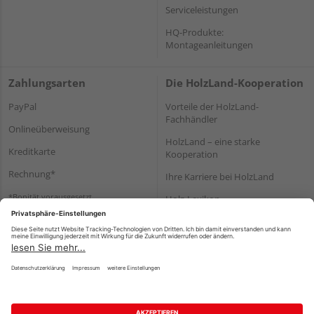
Serviceleistungen
HQ-Produkte:
Montageanleitungen
Zahlungsarten
Die HolzLand-Kooperation
PayPal
Vorteile der HolzLand-
Fachhändler
Onlineüberweisung
HolzLand – eine starke
Kreditkarte
Kooperation
Rechnung*
Ihre Karriere bei HolzLand
*Bonität vorausgesetzt
Holz-Lexikon
Bauanleitungen
HolzLand Mitglieder-Bereich
Impressum
Datenschutz
Nutzungsbedingungen