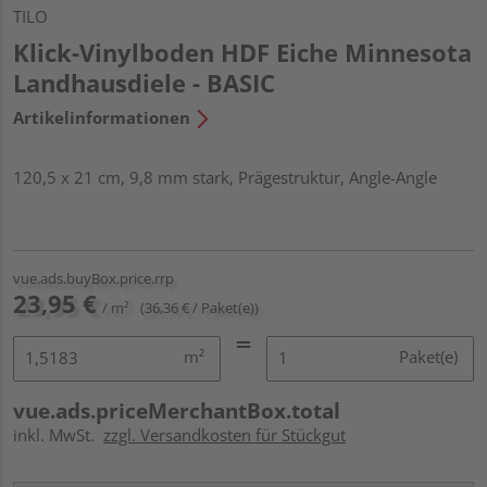
TILO
Klick-Vinylboden HDF Eiche Minnesota
Landhausdiele - BASIC
Artikelinformationen
120,5 x 21 cm, 9,8 mm stark, Prägestruktur, Angle-Angle
vue.ads.buyBox.price.rrp
23,95 €
/ m²
(36,36 € / Paket(e))
m²
Paket(e)
vue.ads.priceMerchantBox.total
inkl. MwSt.
zzgl. Versandkosten für Stückgut