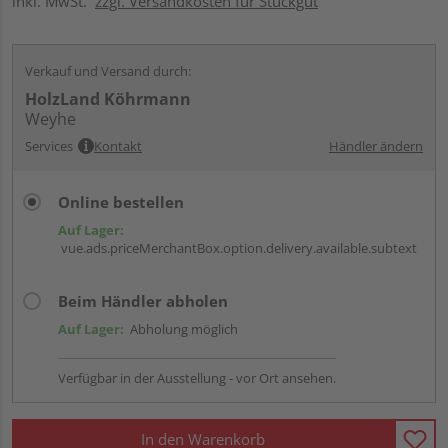
inkl. MwSt.
zzgl. Versandkosten für Stückgut
Verkauf und Versand durch:
HolzLand Köhrmann
Weyhe
Services
Kontakt
Händler ändern
Online bestellen
Auf Lager:
vue.ads.priceMerchantBox.option.delivery.available.subtext
Beim Händler abholen
Auf Lager:
Abholung möglich
Verfügbar in der Ausstellung - vor Ort ansehen.
In den Warenkorb