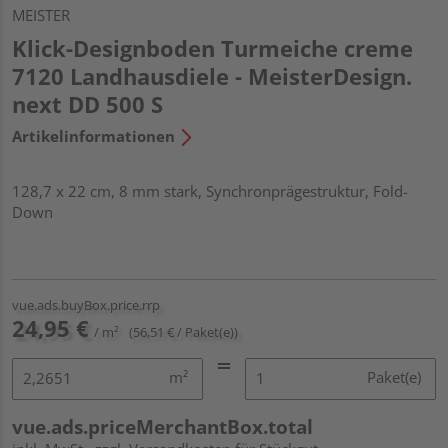
MEISTER
Klick-Designboden Turmeiche creme
7120 Landhausdiele - MeisterDesign.
next DD 500 S
Artikelinformationen
128,7 x 22 cm, 8 mm stark, Synchronprägestruktur, Fold-
Down
vue.ads.buyBox.price.rrp
24,95 €
/ m²
(56,51 € / Paket(e))
m²
Paket(e)
vue.ads.priceMerchantBox.total