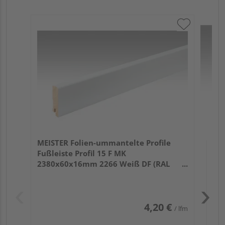
ME
Fu
32
Verk
Ho
MEISTER Folien-ummantelte Profile
We
Fußleiste Profil 15 F MK
25 w
2380x60x16mm 2266 Weiß DF (RAL
9016)
4,20 €
/ lfm