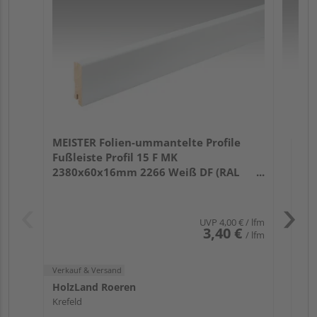
32
Verk
Hol
MEISTER Folien-ummantelte Profile
Kref
Fußleiste Profil 15 F MK
25 w
2380x60x16mm 2266 Weiß DF (RAL
9016)
UVP
4,00 €
/ lfm
3,40 €
/ lfm
Verkauf & Versand
HolzLand Roeren
Krefeld