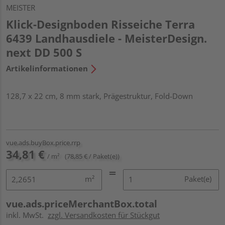
MEISTER
Klick-Designboden Risseiche Terra
6439 Landhausdiele - MeisterDesign.
next DD 500 S
Artikelinformationen
128,7 x 22 cm, 8 mm stark, Prägestruktur, Fold-Down
vue.ads.buyBox.price.rrp
34,81 €
/ m²
(78,85 € / Paket(e))
m²
Paket(e)
vue.ads.priceMerchantBox.total
inkl. MwSt.
zzgl. Versandkosten für Stückgut