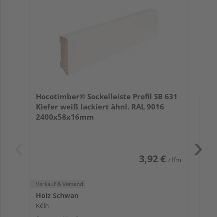
24
Verk
Hol
Hocotimber® Sockelleiste Profil SB 631
Köl
Kiefer weiß lackiert ähnl. RAL 9016
6 we
2400x58x16mm
3,92 €
/ lfm
Verkauf & Versand
Holz Schwan
Köln