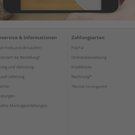
service & Informationen
Zahlungsarten
i HolzLand.de kaufen?
PayPal
ioniert die Bestellung?
Onlineüberweisung
rung und Abholung
Kreditkarte
und Lieferung
Rechnung*
arten
*Bonität vorausgesetzt
eistungen
ukte: Montageanleitungen