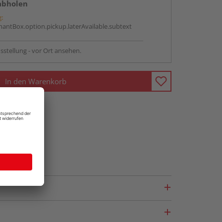
abholen
g:
antBox.option.pickup.laterAvailable.subtext
sstellung - vor Ort ansehen.
In den Warenkorb
fragen