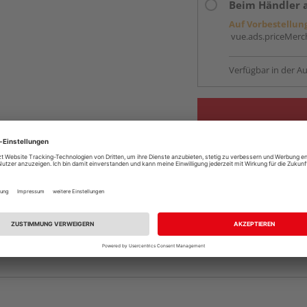
Beim Händler 
Auf Vorbestellun
vue.ads.priceMerch
Verfügbar in der Au
Komplettangebot an