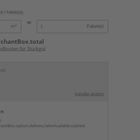
 € / Paket(e))
m²
Paket(e)
rchantBox.total
ndkosten für Stückgut
rch:
Händler ändern
en
g:
antBox.option.delivery.laterAvailable.subtext