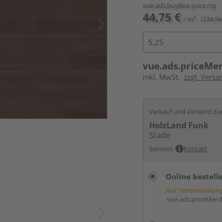
vue.ads.buyBox.price.rrp
44,75 €
/ m²
(234,94
vue.ads.priceMe
inkl. MwSt.
zzgl. Versa
Verkauf und Versand du
HolzLand Funk
Stade
Services
Kontakt
Online bestell
Auf Vorbestellun
vue.ads.priceMerch