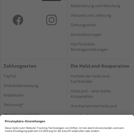
Reservierung und Abholung
Versand und Lieferung
Zahlungsarten
Serviceleistungen
HQ-Produkte:
Montageanleitungen
Zahlungsarten
Die HolzLand-Kooperation
PayPal
Vorteile der HolzLand-
Fachhändler
Onlineüberweisung
HolzLand – eine starke
Kreditkarte
Kooperation
Rechnung*
Ihre Karriere bei HolzLand
*Bonität vorausgesetzt
Holz-Lexikon
Bauanleitungen