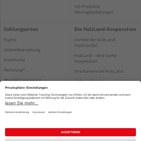
HQ-Produkte:
Montageanleitungen
Zahlungsarten
Die HolzLand-Kooperation
PayPal
Vorteile der HolzLand-
Fachhändler
Onlineüberweisung
HolzLand – eine starke
Kreditkarte
Kooperation
Rechnung*
Ihre Karriere bei HolzLand
*Bonität vorausgesetzt
Holz-Lexikon
Bauanleitungen
HolzLand Mitglieder-Bereich
Impressum
Datenschutz
Nutzungsbedingungen
Barrierefreiheitserklärung
Vertrag widerrufen