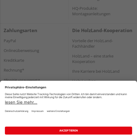
HQ-Produkte:
Montageanleitungen
Zahlungsarten
Die HolzLand-Kooperation
PayPal
Vorteile der HolzLand-
Fachhändler
Onlineüberweisung
HolzLand – eine starke
Kreditkarte
Kooperation
Rechnung*
Ihre Karriere bei HolzLand
*Bonität vorausgesetzt
Holz-Lexikon
Bauanleitungen
HolzLand Mitglieder-Bereich
Impressum
Datenschutz
Nutzungsbedingungen
Barrierefreiheitserklärung
Vertrag widerrufen