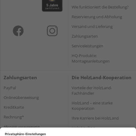
Wie funktioniert die Bestellung?
Reservierung und Abholung
Versand und Lieferung
Zahlungsarten
Serviceleistungen
HQ-Produkte:
Montageanleitungen
Zahlungsarten
Die HolzLand-Kooperation
PayPal
Vorteile der HolzLand-
Fachhändler
Onlineüberweisung
HolzLand – eine starke
Kreditkarte
Kooperation
Rechnung*
Ihre Karriere bei HolzLand
*Bonität vorausgesetzt
Holz-Lexikon