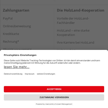
Zahlungsarten
Die HolzLand-Kooperation
PayPal
Vorteile der HolzLand-
Fachhändler
Onlineüberweisung
HolzLand – eine starke
Kreditkarte
Kooperation
Rechnung*
Ihre Karriere bei HolzLand
*Bonität vorausgesetzt
Holz-Lexikon
Bauanleitungen
HolzLand Mitglieder-Bereich
Impressum
Datenschutz
Nutzungsbedingungen
Barrierefreiheitserklärung
Vertrag widerrufen
©
HolzLand GmbH