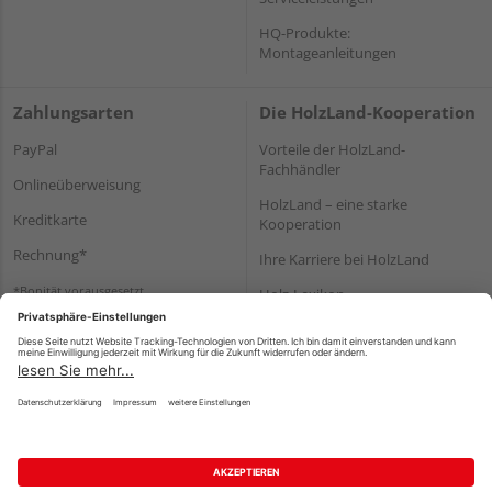
HQ-Produkte:
Montageanleitungen
Zahlungsarten
Die HolzLand-Kooperation
PayPal
Vorteile der HolzLand-
Fachhändler
Onlineüberweisung
HolzLand – eine starke
Kreditkarte
Kooperation
Rechnung*
Ihre Karriere bei HolzLand
*Bonität vorausgesetzt
Holz-Lexikon
Bauanleitungen
HolzLand Mitglieder-Bereich
Impressum
Datenschutz
Nutzungsbedingungen