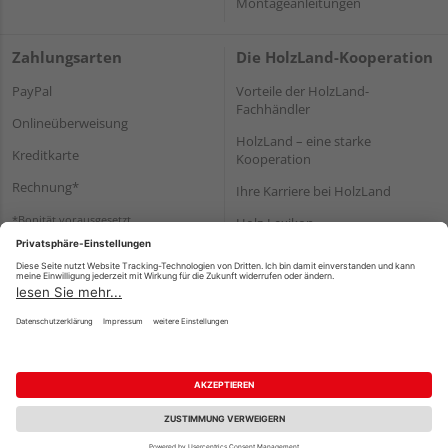
Montageanleitungen
Zahlungsarten
Die HolzLand-Kooperation
PayPal
Vorteile der HolzLand-
Fachhändler
Onlineüberweisung
HolzLand – eine starke
Kreditkarte
Kooperation
Rechnung*
Ihre Karriere bei HolzLand
*Bonität vorausgesetzt
Holz-Lexikon
Bauanleitungen
HolzLand Mitglieder-Bereich
Impressum
Datenschutz
Nutzungsbedingungen
Barrierefreiheitserklärung
Vertrag widerrufen
©
HolzLand GmbH