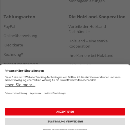
Montageanleitungen
Zahlungsarten
Die HolzLand-Kooperation
PayPal
Vorteile der HolzLand-
Fachhändler
Onlineüberweisung
HolzLand – eine starke
Kreditkarte
Kooperation
Rechnung*
Ihre Karriere bei HolzLand
*Bonität vorausgesetzt
Holz-Lexikon
Bauanleitungen
HolzLand Mitglieder-Bereich
Impressum
Datenschutz
Nutzungsbedingungen
Barrierefreiheitserklärung
Vertrag widerrufen
©
HolzLand GmbH